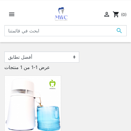


shopping_cart
(0)

عرض 1-1 من 1 منتجات