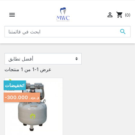


shopping_cart
(0)

عرض 1-1 من 1 منتجات
تخفيضات!
-300.000 د.ت.‏