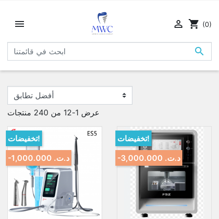


shopping_cart
(0)

عرض 1-12 من 240 منتجات
تخفيضات!
تخفيضات!
-3,000.000 د.ت.‏
-1,000.000 د.ت.‏