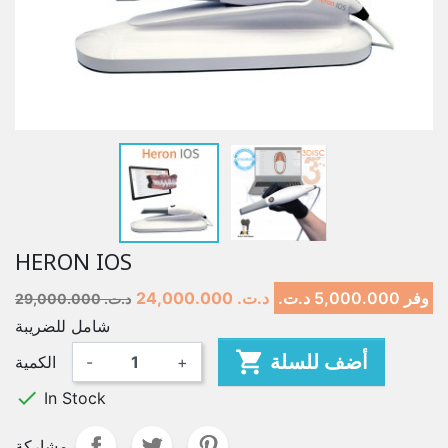
HERON IOS
وفر 5,000.000 د.ت.‏
24,000.000 د.ت.‏
29,000.000 د.ت.‏
شامل للضريبة

أضف للسلة
+
-
الكمية

In Stock
مشاركة