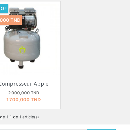
O !
,000 TND
Aperçu rapide

Compresseur Apple
Prix de base
Prix
2 000,000 TND
1 700,000 TND
ge 1-1 de 1 article(s)