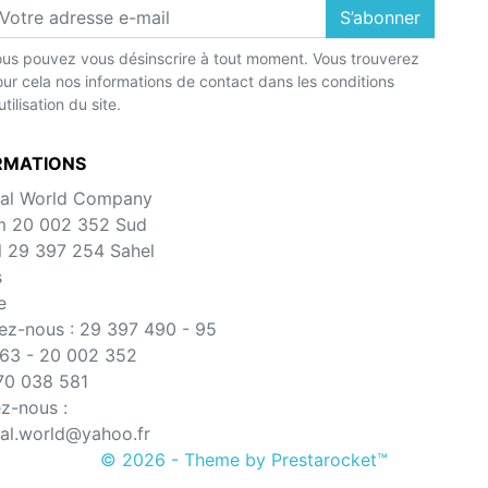
S’abonner
us pouvez vous désinscrire à tout moment. Vous trouverez
ur cela nos informations de contact dans les conditions
utilisation du site.
RMATIONS
al World Company
m 20 002 352 Sud
l 29 397 254 Sahel
s
e
ez-nous :
29 397 490 - 95
63 - 20 002 352
70 038 581
ez-nous :
al.world@yahoo.fr
© 2026 - Theme by Prestarocket™