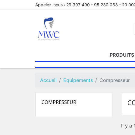
Appelez-nous :
29 397 490 - 95 230 063 - 20 00
PRODUITS
PRODUITS
ORTHODONTIE
CONICAL
FAUTEUIL
RADIOLOGIE
ESTHETIC LINE
PRODUITS
GÉNÉRAL
CAMERA
ENDODON
PRODU
SD-
D
D'EMPREINTE
PLUS CP
IMPLANT EL
DE
INTRA
D'OBTU
MB_MI
E
Accueil
Equipements
Compresseur
SCELLEMENT
ORAL
P
C
COMPRESSEUR
Il y a