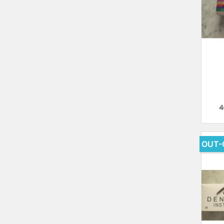
ي
OUT-