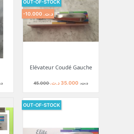
OUT-OF-STOCK
-10.000 د.ت.‏
نظرة سريعة

Elévateur Coudé Gauche
السعر
السعر الأساسي
الس
35.000 د.ت.‏
45.000 د.ت.‏
5.000
OUT-OF-STOCK