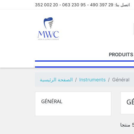
اتصل بنا:
29 397 490 - 95 230 063 - 20 002 352
PRODUITS
PRODUITS
ORTHODONTIE
CONICAL PLUS
FAUTEUIL
RADIOLOGIE
PRODUITS
GÉNÉRAL
LEGACY1
CAMERA
LEGACY3
ENDODON
PRODUI
D
D'EMPRINTE
DE
INTRA
D'OBTUR
E
Général
Instruments
الصفحة الرئيسية
SCELLEMENT
ORAL
P
G
GÉNÉRAL