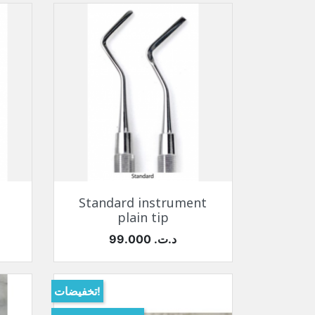
نظرة سريعة

Standard instrument
plain tip
السعر
99.000 د.ت.‏
تخفيضات!