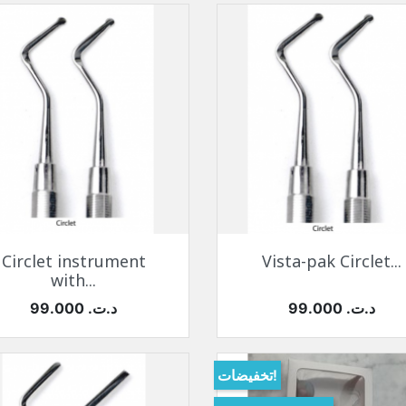
نظرة سريعة
نظرة سريعة


Circlet instrument
Vista-pak Circlet...
with...
السعر
السعر
99.000 د.ت.‏
99.000 د.ت.‏
تخفيضات!