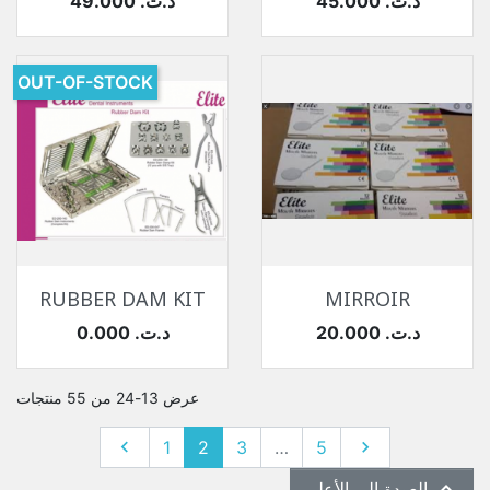
السعر
السعر
45.000 د.ت.‏
49.000 د.ت.‏
OUT-OF-STOCK
RUBBER DAM KIT
MIRROIR
السعر
السعر
20.000 د.ت.‏
0.000 د.ت.‏
عرض 13-24 من 55 منتجات
التالي
السابق

1
2
3
…
5


العودة إلى الأعلى