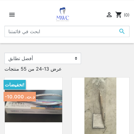


shopping_cart
(0)

عرض 13-24 من 55 منتجات
تخفيضات!
-10.000 د.ت.‏