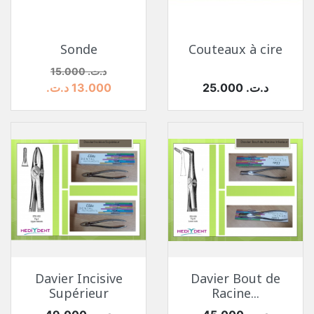
Sonde
Couteaux à cire
السعر
السعر الأساسي
15.000 د.ت.‏
السعر
25.000 د.ت.‏
13.000 د.ت.‏
Davier Incisive
Davier Bout de
Supérieur
Racine...