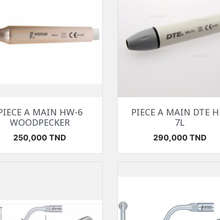
Aperçu rapide
Aperçu rapide


PIECE A MAIN HW-6
PIECE A MAIN DTE H
WOODPECKER
7L
Prix
Prix
250,000 TND
290,000 TND