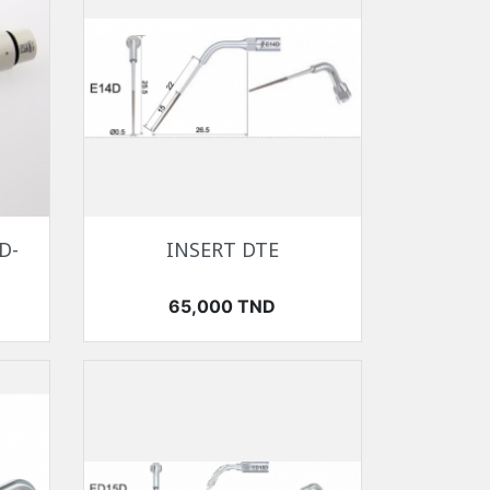
Aperçu rapide

D-
INSERT DTE
Prix
65,000 TND