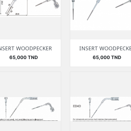
Aperçu rapide
Aperçu rapide


NSERT WOODPECKER
INSERT WOODPECK
Prix
Prix
65,000 TND
65,000 TND