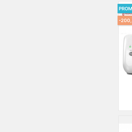
PROM
-200