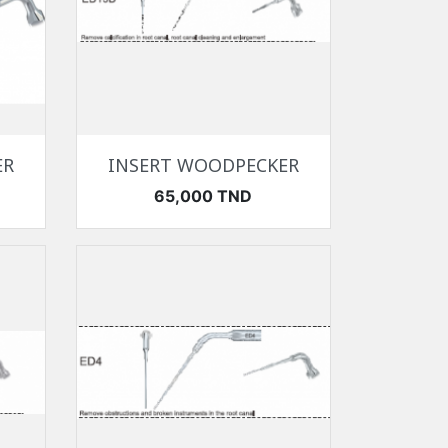
Aperçu rapide

ER
INSERT WOODPECKER
Prix
65,000 TND