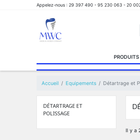
Appelez-nous :
29 397 490 - 95 230 063 - 20 00
PRODUITS
PRODUITS
ORTHODONTIE
CONICAL
FAUTEUIL
RADIOLOGIE
ESTHETIC LINE
PRODUITS
GÉNÉRAL
CAMERA
ENDODON
PRODU
SD-
D
D'EMPREINTE
PLUS CP
IMPLANT EL
DE
INTRA
D'OBTU
MB_MI
E
Accueil
Equipements
Détartrage et P
SCELLEMENT
ORAL
P
D
DÉTARTRAGE ET
POLISSAGE
Il y a