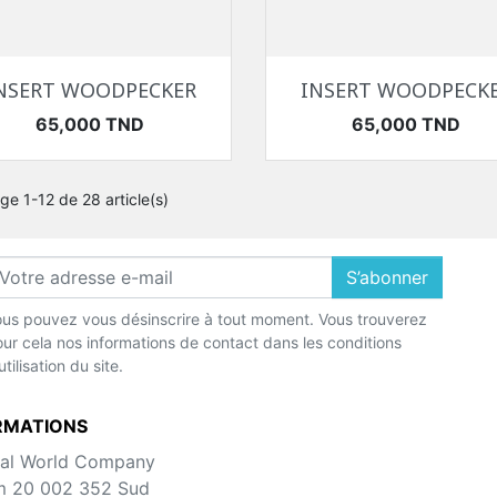
Aperçu rapide
Aperçu rapide


NSERT WOODPECKER
INSERT WOODPECK
Prix
Prix
65,000 TND
65,000 TND
ge 1-12 de 28 article(s)
S’abonner
us pouvez vous désinscrire à tout moment. Vous trouverez
ur cela nos informations de contact dans les conditions
utilisation du site.
RMATIONS
al World Company
m 20 002 352 Sud