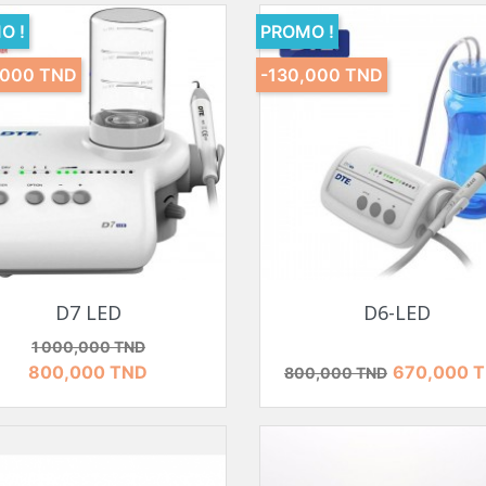
O !
PROMO !
,000 TND
-130,000 TND
Aperçu rapide
Aperçu rapide


D7 LED
D6-LED
Prix de base
Prix
1 000,000 TND
Prix de base
Prix
800,000 TND
670,000 
800,000 TND