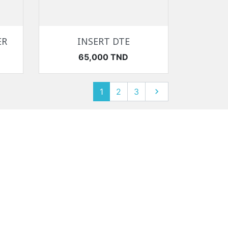
Aperçu rapide

ER
INSERT DTE
Prix
65,000 TND
Suivant
1
2
3
