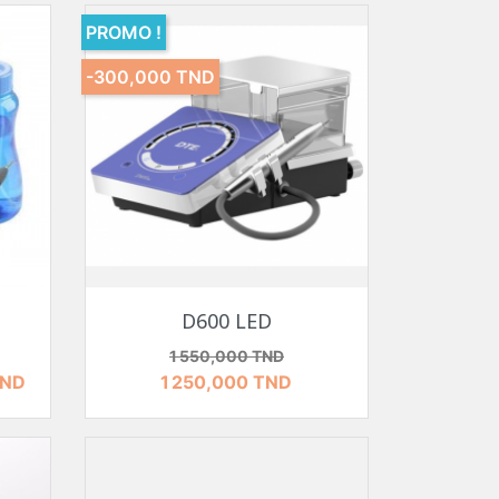
PROMO !
-300,000 TND
Aperçu rapide

D600 LED
Prix de base
Prix
1 550,000 TND
TND
1 250,000 TND