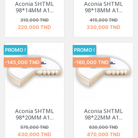
Aconia SHTML
Aconia SHTML
98*14MM A1...
98*18MM A1...
Prix de base
Prix
Prix de base
Prix
310,000 TND
415,000 TND
220,000 TND
330,000 TND
PROMO !
PROMO !
-145,000 TND
-160,000 TND
Aconia SHTML
Aconia SHTML
98*20MM A1...
98*22MM A1...
Prix de base
Prix
Prix de base
Prix
575,000 TND
630,000 TND
430,000 TND
470,000 TND