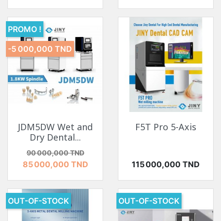
PROMO !
-5 000,000 TND
JDM5DW Wet and
F5T Pro 5-Axis
Dry Dental...
Prix de base
Prix
90 000,000 TND
Prix
85 000,000 TND
115 000,000 TND
OUT-OF-STOCK
OUT-OF-STOCK