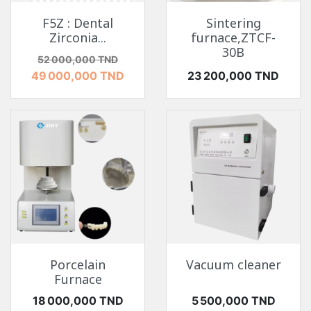
F5Z : Dental
Sintering
Zirconia...
furnace,ZTCF-
30B
Prix de base
Prix
52 000,000 TND
Prix
49 000,000 TND
23 200,000 TND
Porcelain
Vacuum cleaner
Furnace
Prix
Prix
18 000,000 TND
5 500,000 TND