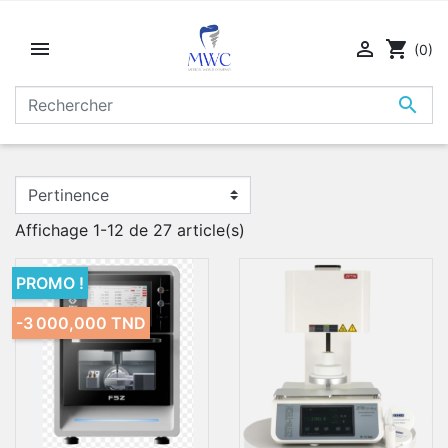


shopping_cart
(0)

Affichage 1-12 de 27 article(s)
PROMO !
-3 000,000 TND