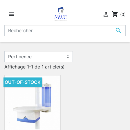


shopping_cart
(0)

Affichage 1-1 de 1 article(s)
OUT-OF-STOCK