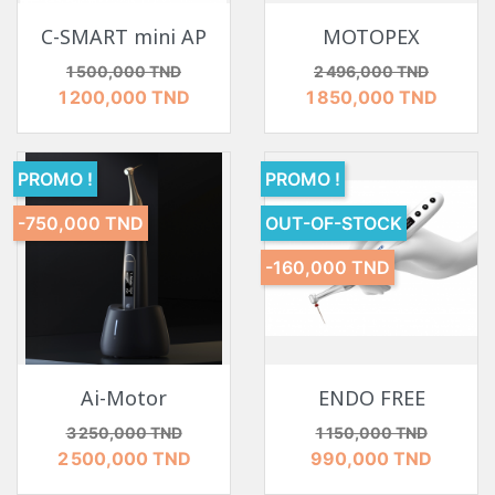
C-SMART mini AP
MOTOPEX
Prix de base
Prix
Prix de base
Prix
1 500,000 TND
2 496,000 TND
1 200,000 TND
1 850,000 TND
PROMO !
PROMO !
-750,000 TND
OUT-OF-STOCK
-160,000 TND
Ai-Motor
ENDO FREE
Prix de base
Prix
Prix de base
Prix
3 250,000 TND
1 150,000 TND
2 500,000 TND
990,000 TND