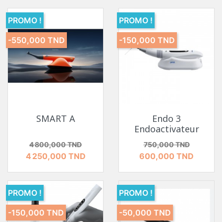
PROMO !
PROMO !
-550,000 TND
-150,000 TND
SMART A
Endo 3
Endoactivateur
Prix de base
Prix
Prix de base
Prix
4 800,000 TND
750,000 TND
4 250,000 TND
600,000 TND
PROMO !
PROMO !
-150,000 TND
-50,000 TND