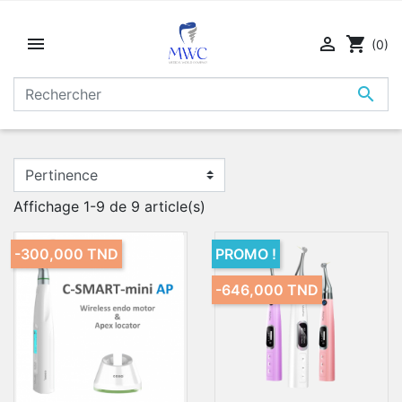


shopping_cart
(0)

Affichage 1-9 de 9 article(s)
-300,000 TND
PROMO !
-646,000 TND