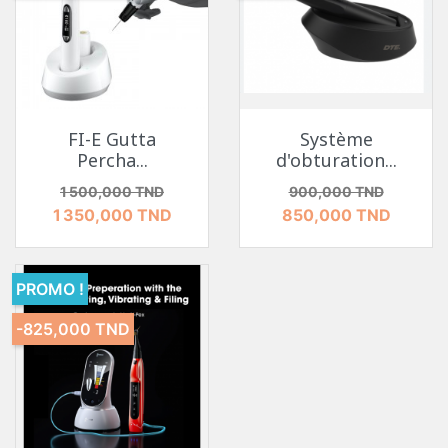
FI-E Gutta
Système
Percha...
d'obturation...
Prix de base
Prix
Prix de base
Prix
1 500,000 TND
900,000 TND
1 350,000 TND
850,000 TND
PROMO !
-825,000 TND