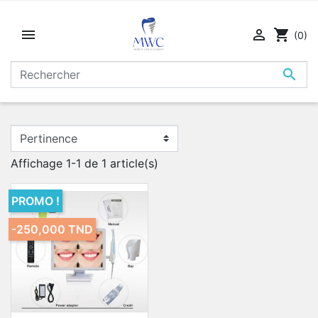


shopping_cart
(0)

Affichage 1-1 de 1 article(s)
PROMO !
-250,000 TND